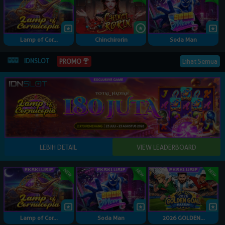
Lamp of Cor...
Chinchirorin
Soda Man
IDNSLOT
PROMO
Lihat Semua
Lamp of Cor...
Soda Man
2026 GOLDEN...