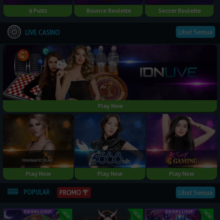
9 Putts
Bounce Roulette
Soccer Roulette
Lihat Semua
LIVE CASINO
Play Now
Play Now
Play Now
Play Now
POPULAR
PROMO
Lihat Semua