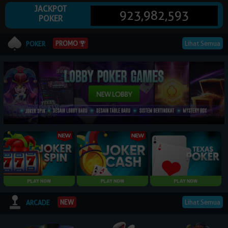
JACKPOT
923,982,593
POKER
© 2026 NagaPoker. All Rights Reserved | 18+
PROMO
Lihat Semua
POKER
Lihat Semua
NEW
ARCADE