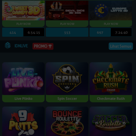
414
6:54:14
553
697
7:24:39
IDNLIVE
PROMO
Lihat Semua
Live Plinko
Spin Soccer
Checkmate Rush