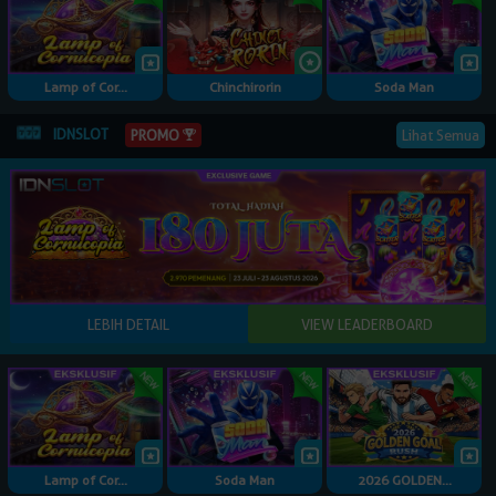
Lamp of Cor...
Chinchirorin
Soda Man
IDNSLOT
PROMO
Lihat Semua
Lamp of Cor...
Soda Man
2026 GOLDEN...